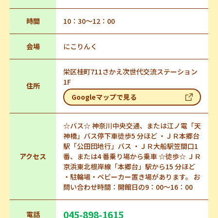
時間
10：30～12：00
会場
にこりんく
栄区桂町711さかえ次世代交流ステーション
1F
住所
Googleマップで見る
☆バス☆ 神奈川中央交通、または江ノ電「天
神橋」バス停下車徒歩5 分ほど ・ＪＲ本郷台
駅「公田団地行」バス ・ＪＲ大船駅笠間口1
アクセス
番、または4 番乗り場から乗車 ☆徒歩☆ ＪＲ
京浜東北根岸線「本郷台」駅から15 分ほど
・駐輪場・ベビーカー置き場があります。 お
問い合わせ時間：開館日の9：00～16：00
045-898-1615
電話