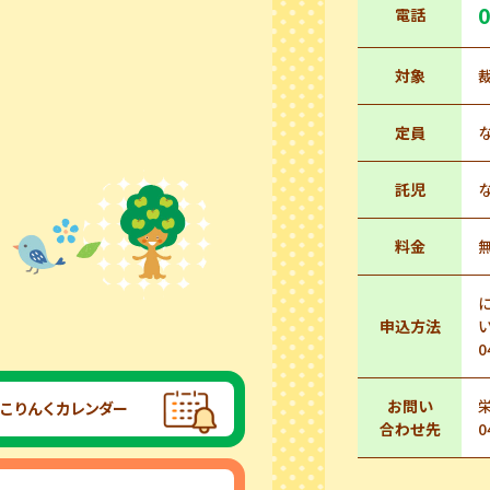
0
電話
対象
定員
託児
料金
申込方法
0
お問い
こりんくカレンダー
合わせ先
0