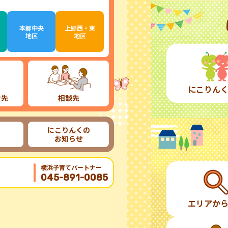
本郷中央
上郷西・東
地区
地区
にこりん
け先
相談先
にこりんくの
お知らせ
横浜子育てパートナー
045-891-0085
エリアか