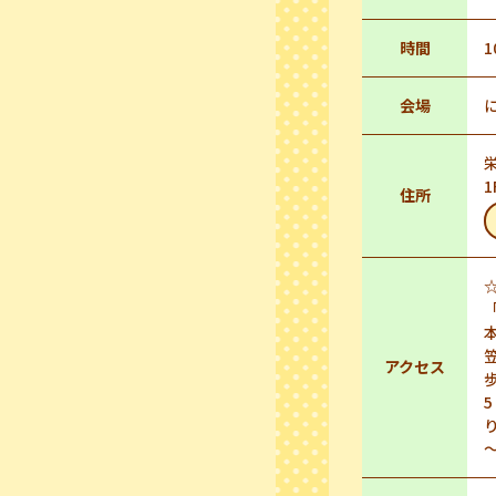
時間
1
会場
住所
アクセス
～