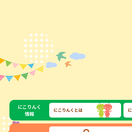
にこりんく
にこりんくとは
に
情報