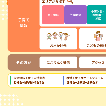
エリアから探す
小菅ケ谷・
豊田地区
笠間地区
本郷第三
地区
子育て
情報
お出かけ先
こどもの預
そのほか
にこりんく通信
アクセス
栄区地域⼦育て⽀援拠点
横浜子育てサポートシステム
045-898-1615
045-392-3967