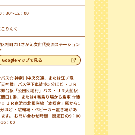
0：30～12：00
にこりんく
栄区桂町711さかえ次世代交流ステーション
1F
Googleマップで見る
☆バス☆ 神奈川中央交通、または江ノ電
「天神橋」バス停下車徒歩5 分ほど ・ＪＲ
本郷台駅「公田団地行」バス ・ＪＲ大船駅
笠間口1 番、または4 番乗り場から乗車 ☆徒
歩☆ ＪＲ京浜東北根岸線「本郷台」駅から1
5 分ほど ・駐輪場・ベビーカー置き場があ
ります。 お問い合わせ時間：開館日の9：00
16：00