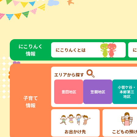
にこりんく
にこりんくとは
に
情報
エリアから探す
小菅ケ谷・
豊田地区
笠間地区
本郷第三
地区
子育て
情報
お出かけ先
こどもの預