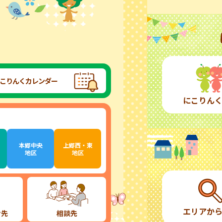
こりんくカレンダー
にこりん
本郷中央
上郷西・東
地区
地区
エリアか
け先
相談先