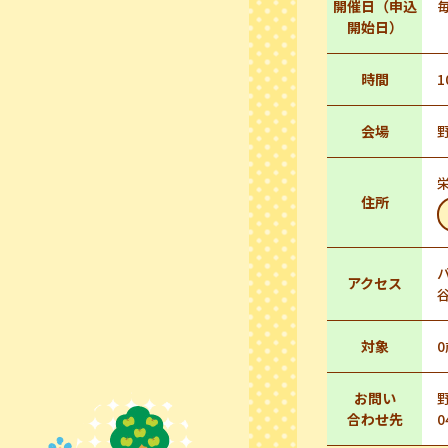
開催日（申込
開始日）
時間
1
会場
栄
住所
アクセス
対象
お問い
合わせ先
0