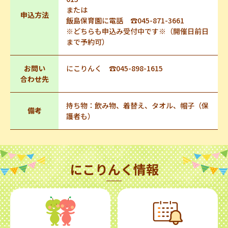
または
申込方法
飯島保育園に電話 ☎045-871-3661
※どちらも申込み受付中です※（開催日前日
まで予約可）
お問い
にこりんく ☎045-898-1615
合わせ先
持ち物：飲み物、着替え、タオル、帽子（保
備考
護者も）
にこりんく情報