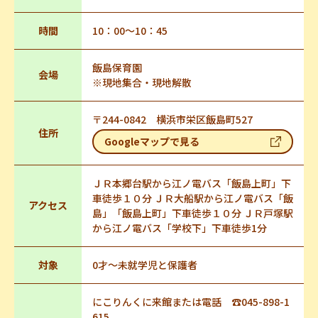
時間
10：00～10：45
飯島保育園
会場
※現地集合・現地解散
〒244-0842 横浜市栄区飯島町527
住所
Googleマップで見る
ＪＲ本郷台駅から江ノ電バス「飯島上町」下
車徒歩１０分 ＪＲ大船駅から江ノ電バス「飯
アクセス
島」「飯島上町」下車徒歩１０分 ＪＲ戸塚駅
から江ノ電バス「学校下」下車徒歩1分
対象
0才～未就学児と保護者
にこりんくに来館または電話 ☎045-898-1
615